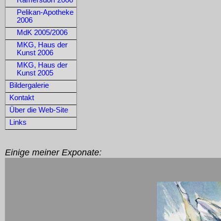
Ramersdorf 2006
Pelikan-Apotheke
2006
MdK 2005/2006
MKG, Haus der
Kunst 2006
MKG, Haus der
Kunst 2005
Bildergalerie
Kontakt
Über die Web-Site
Links
Einige meiner Exponate: