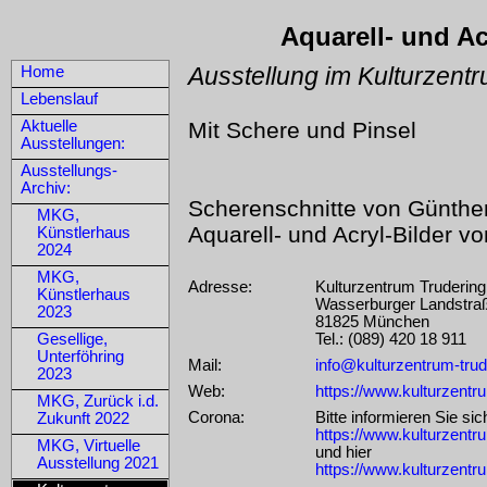
Aquarell- und Ac
Ausstellung im Kulturzent
Home
Lebenslauf
Mit Schere und Pinsel
Aktuelle
Ausstellungen:
Ausstellungs-
Archiv:
Scherenschnitte von Günther
MKG,
Aquarell- und Acryl-Bilder v
Künstlerhaus
2024
MKG,
Adresse:
Kulturzentrum Trudering
Künstlerhaus
Wasserburger Landstra
2023
81825 München
Tel.: (089) 420 18 911
Gesellige,
Unterföhring
Mail:
info@kulturzentrum-trude
2023
Web:
https://www.kulturzentr
MKG, Zurück i.d.
Corona:
Bitte informieren Sie sic
Zukunft 2022
https://www.kulturzentr
MKG, Virtuelle
und hier
Ausstellung 2021
https://www.kulturzentru